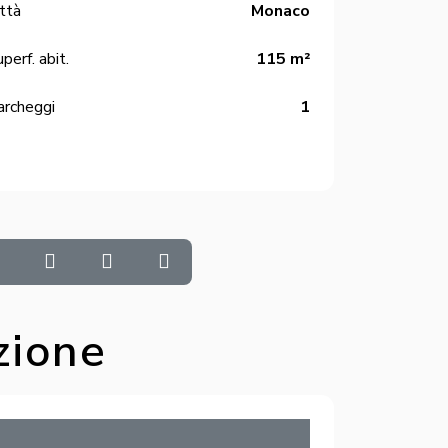
ttà
Monaco
perf. abit.
115 m²
archeggi
1
zione