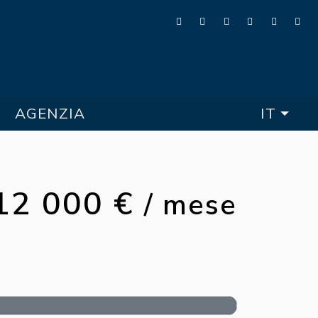
AGENZIA
IT
12 000 €
/ mese